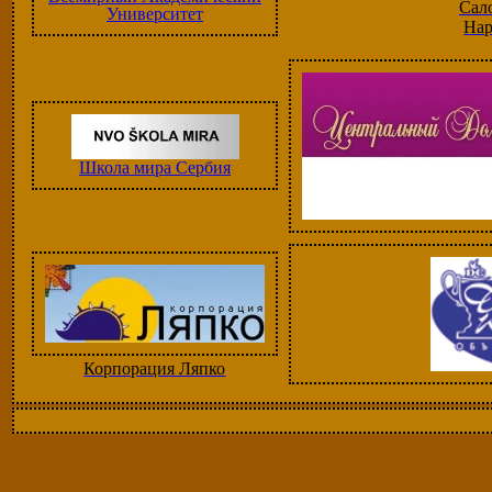
Сал
Университет
На
Школа мира Сербия
Корпорация Ляпко