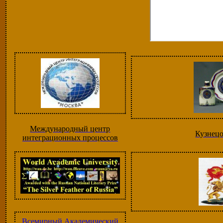
Международный центр
Кузнец
интеграционных процессов
Всемирный Академический